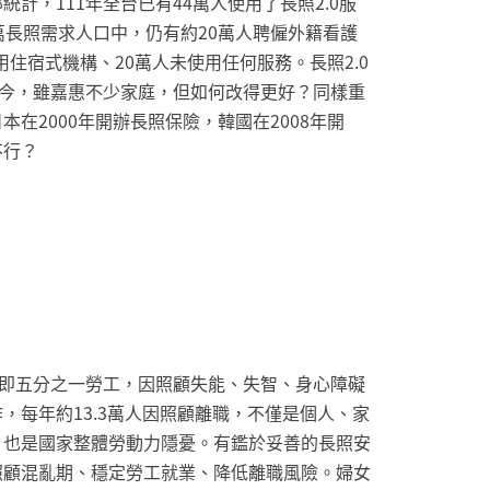
統計，111年全台已有44萬人使用了長照2.0服
萬長照需求人口中，仍有約20萬人聘僱外籍看護
使用住宿式機構、20萬人未使用任何服務。長照2.0
至今，雖嘉惠不少家庭，但如何改得更好？同樣重
本在2000年開辦長照保險，韓國在2008年開
不行？
人即五分之一勞工，因照顧失能、失智、身心障礙
，每年約13.3萬人因照顧離職，不僅是個人、家
，也是國家整體勞動力隱憂。有鑑於妥善的長照安
照顧混亂期、穩定勞工就業、降低離職風險。婦女