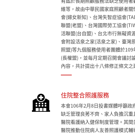
有鑑於長期照顧服務法缺乏使用者
維等，故由中華民國家庭照顧者關懷
會(婦女新知)、台灣失智症協會(T
聯盟(老盟)、台灣國際勞工協會(T
活聯盟(台自盟)、台北市行無礙資
會附設活泉之家(活泉之家)、臺灣
照盟)等九個服務使用者團體於10
(長權盟)，並每月定期召開會議討
內容，共計提出十八條修正條文之
住院整合照護服務
本會106年2月8日投書媒體呼籲
缺乏管理良莠不齊、家人負擔沉重
醫院看護納入健保制度管理。其間並
醫院推動住院病人友善照護模式輔