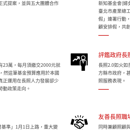
正式提案，並與五大團體合作
新知基金會(婦
臺北市產業總
假」連署行動，
顧安排假，共
評鑑政府長
23萬，每月須繳交2000元就
長照2.0如火
億，然這筆基金預算應用於本國
方縣市政府，
真正運用在長照人力發展卻少
照服務表現
勞動政策走向。
友善長照職
付基準」1月1日上路，重大變
同時兼顧照顧