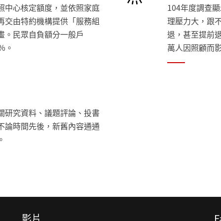
照中心核定額度，並依照家庭
104年度調查
再交由特約機構提供「服務組
理壓力大，跟
畫。民眾自負額分一般戶
退，甚至提前退
%。
萬人因照顧而影
關研究資料、議題評論、投書
不論時間先後，新舊內容通通
。
影片
F