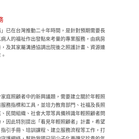
務
務」已在台灣推動二十年時間，是針對預期需要長
以病人的福祉作出發點來考量的專業服務，由病房
患，及其家屬溝通協調出院後之照護計畫、資源連
等。
於家庭照顧者中的新興議題，需要建立關於年輕照
與服務指標和工具，並培力教育部門、社福及長照
庭、民間組織、社會大眾等具備辨識年輕照顧者問
力，因此特別提出「看見年輕照顧者」計畫，希望
、指引手冊、培訓課程、建立服務流程等工作，打
的守護網絡，幫助我國已因少子化更彌足珍貴的年