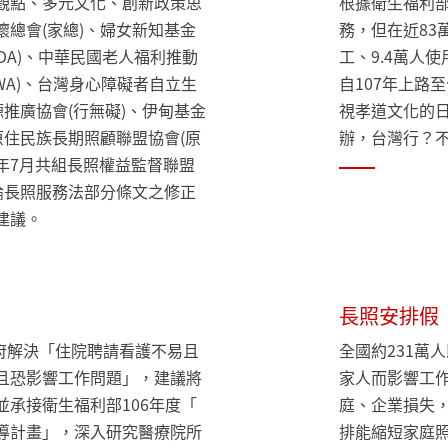
觀點、多元文化、創新政策思
根據衛生福利部
總會(家總)、婦女新知基金
務，但在近83
ADA)、中華民國老人福利推動
工、9.4萬人
IWA)、台灣身心障礙者自立生
自107年上路
源推廣協會(行無礙)、伊甸基金
視孝道文化的日
原住民族長期照顧聯盟協會(原
辦，台灣行？
9年7月共組長照權益監督聯盟
論長照服務法部分條文之修正
建議。
長照安排假
政府解決「住院聘請看護不易且
全國約231萬
且恐影響工作問題」，建議將
家人而影響工作
承接衛生福利部106年度「
庭、企業損失
導計畫」，深入研究醫療院所
排能縮短家庭