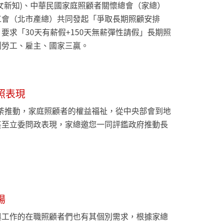
女新知)、中華民國家庭照顧者關懷總會（家總）
工會（北市產總）共同發起「爭取長期照顧安排
要求「30天有薪假+150天無薪彈性請假」長期照
創勞工、雇主、國家三贏。
照表現
如荼推動，家庭照顧者的權益福祉，從中央部會到地
甚至立委問政表現，家總邀您一同評鑑政府推動長
。
場
與工作的在職照顧者們也有其個別需求，根據家總