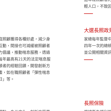
輕人口，不致
大選長照政
庭照顧獲得各種好處，減少身
家總每年監督
互動，間接也可減緩被照顧者
四年一次的總
力倡議，推動喘息服務，透過
並公開相關資
每年最高有21天的法定喘息服
顧者的經驗回饋，開發創新方
畫，如在職照顧者「彈性喘息
日」等。
長照保險