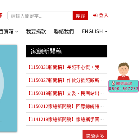
庫
登入
搜尋表單
百寶箱
我要捐款
聯絡我們
ENGLISH
家總新聞稿
【1150331新聞稿】長照不心慌，我陪你長大。兒童節前夕，民團公布「守護未成年照顧者」陪跑計畫
【1150327新聞稿】作伙分擔照顧新模式！ 衛福部推動全國50處互助喘息服務據點
【1150319新聞稿】立委、民團站出來呼籲勞動部推「長期照顧安排假」
【1150212家總新聞稿】回應總統特赦高齡母親照顧者一案與四項呼籲
【1141219家總新聞稿】家總攜手國北護探討長照3.0「共融照顧圈」的創新實踐
閱讀更多