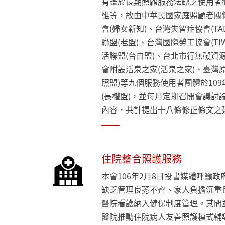
有鑑於長期照顧服務法缺乏使用者
維等，故由中華民國家庭照顧者關懷
會(婦女新知)、台灣失智症協會(T
聯盟(老盟)、台灣國際勞工協會(T
活聯盟(台自盟)、台北市行無礙資
會附設活泉之家(活泉之家)、臺灣
照盟)等九個服務使用者團體於10
(長權盟)，並每月定期召開會議討
內容，共計提出十八條修正條文之
住院整合照護服務
本會106年2月8日投書媒體呼籲
缺乏管理良莠不齊、家人負擔沉重
醫院看護納入健保制度管理。其間並
醫院推動住院病人友善照護模式輔