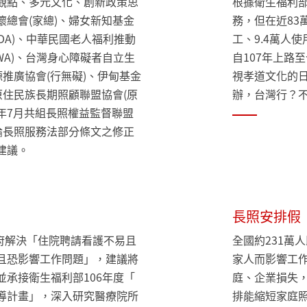
觀點、多元文化、創新政策思
根據衛生福利部
總會(家總)、婦女新知基金
務，但在近83
ADA)、中華民國老人福利推動
工、9.4萬人
IWA)、台灣身心障礙者自立生
自107年上路
源推廣協會(行無礙)、伊甸基金
視孝道文化的日
原住民族長期照顧聯盟協會(原
辦，台灣行？
9年7月共組長照權益監督聯盟
論長照服務法部分條文之修正
建議。
長照安排假
政府解決「住院聘請看護不易且
全國約231萬
且恐影響工作問題」，建議將
家人而影響工作
承接衛生福利部106年度「
庭、企業損失
導計畫」，深入研究醫療院所
排能縮短家庭