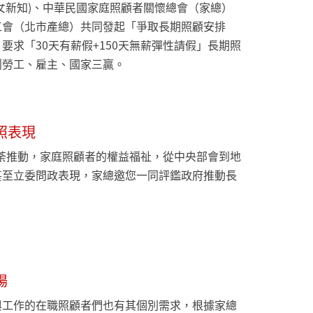
女新知)、中華民國家庭照顧者關懷總會（家總）
工會（北市產總）共同發起「爭取長期照顧安排
要求「30天有薪假+150天無薪彈性請假」長期照
創勞工、雇主、國家三贏。
照表現
如荼推動，家庭照顧者的權益福祉，從中央部會到地
甚至立委問政表現，家總邀您一同評鑑政府推動長
。
場
與工作的在職照顧者們也有其個別需求，根據家總