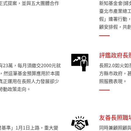
正式提案，並與五大團體合作
新知基金會(婦
臺北市產業總
假」連署行動，
顧安排假，共
評鑑政府長
23萬，每月須繳交2000元就
長照2.0如火
億，然這筆基金預算應用於本國
方縣市政府，
真正運用在長照人力發展卻少
照服務表現
勞動政策走向。
友善長照職
付基準」1月1日上路，重大變
同時兼顧照顧