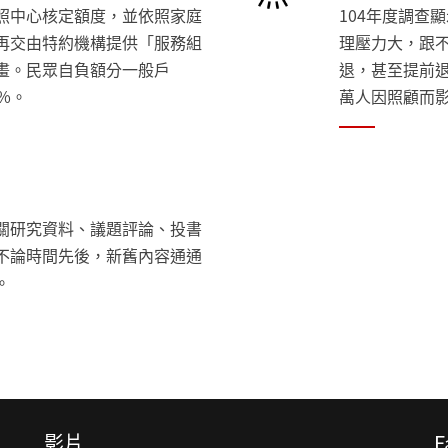
照中心核定額度，並依照家庭
104年度調查
再交由特約機構提供「服務組
理壓力大，跟
畫。民眾自負額分一般戶
退，甚至提前退
%。
萬人因照顧而影
關研究資料、議題評論、投書
不論時間先後，新舊內容通通
。
影片
F