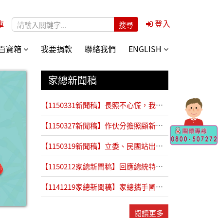
庫
登入
搜尋表單
百寶箱
我要捐款
聯絡我們
ENGLISH
家總新聞稿
【1150331新聞稿】長照不心慌，我陪你長大。兒童節前夕，民團公布「守護未成年照顧者」陪跑計畫
【1150327新聞稿】作伙分擔照顧新模式！ 衛福部推動全國50處互助喘息服務據點
【1150319新聞稿】立委、民團站出來呼籲勞動部推「長期照顧安排假」
【1150212家總新聞稿】回應總統特赦高齡母親照顧者一案與四項呼籲
【1141219家總新聞稿】家總攜手國北護探討長照3.0「共融照顧圈」的創新實踐
閱讀更多