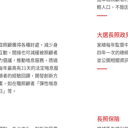
輕人口，不致
大選長照政
庭照顧獲得各種好處，減少身
家總每年監督
互動，間接也可減緩被照顧者
四年一次的總
力倡議，推動喘息服務，透過
並公開相關資
每年最高有21天的法定喘息服
顧者的經驗回饋，開發創新方
畫，如在職照顧者「彈性喘息
日」等。
長照保險