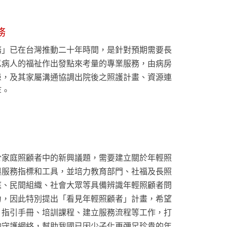
務
務」已在台灣推動二十年時間，是針對預期需要長
以病人的福祉作出發點來考量的專業服務，由病房
患，及其家屬溝通協調出院後之照護計畫、資源連
等。
於家庭照顧者中的新興議題，需要建立關於年輕照
與服務指標和工具，並培力教育部門、社福及長照
庭、民間組織、社會大眾等具備辨識年輕照顧者問
力，因此特別提出「看見年輕照顧者」計畫，希望
、指引手冊、培訓課程、建立服務流程等工作，打
的守護網絡，幫助我國已因少子化更彌足珍貴的年