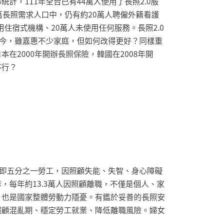
統計，111年全台已有44萬人使用了長照2.0服
萬長照需求人口中，仍有約20萬人聘僱外籍看護
使用住宿式機構、20萬人未使用任何服務。長照2.0
至今，雖嘉惠不少家庭，但如何改得更好？同樣重
本在2000年開辦長照保險，韓國在2008年開
不行？
人即五分之一勞工，因照顧失能、失智、身心障礙
，每年約13.3萬人因照顧離職，不僅是個人、家
，也是國家整體勞動力隱憂。有鑑於妥善的長照安
照顧混亂期、穩定勞工就業、降低離職風險。婦女