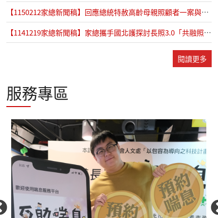
【1150212家總新聞稿】回應總統特赦高齡母親照顧者一案與四項呼籲
【1141219家總新聞稿】家總攜手國北護探討長照3.0「共融照顧圈」的創新實踐
閱讀更多
服務專區