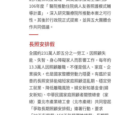
106年度「 醫院推動住院病人友善照護模式輔
導計畫」，深入研究醫療院所推動本案之可行
性。其後於行政院正式提案，並與五大團體合
作共同倡議。
長照安排假
全國約231萬人即五分之一勞工，因照顧失
能、失智、身心障礙家人而影響工作，每年約
13.3萬人因照顧離職，不僅是個人、家庭、企
業損失，也是國家整體勞動力隱憂。有鑑於妥
善的長照安排能縮短家庭照顧混亂期、穩定勞
工就業、降低離職風險。婦女新知基金會(婦
女新知)、中華民國家庭照顧者關懷總會（家
總）臺北市產業總工會（北市產總）共同發起
「爭取長期照顧安排假」連署行動，要求