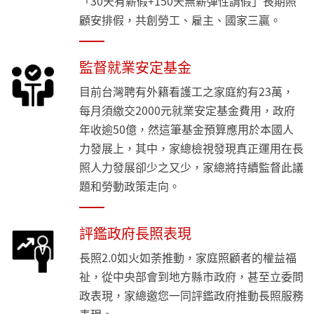
「30天有薪假+150天無薪彈性請假」長期照
顧安排假，共創勞工、雇主、國家三贏。
監督就業安定基金
目前台灣聘有外籍看護工之家庭約有23萬，
每月須繳交2000元就業安定基金費用，政府
年收逾50億，然這筆基金預算應用於本國人
力發展上，其中，家總檢視發現真正運用在長
照人力發展卻少之又少，家總將持續監督此議
題和勞動政策走向。
評鑑政府長照表現
長照2.0如火如荼推動，家庭照顧者的權益福
祉，從中央部會到地方縣市政府，甚至立委問
政表現，家總邀您一同評鑑政府推動長照服務