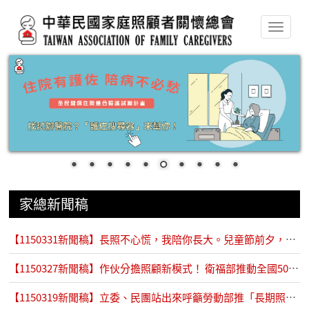
移至主內容
家總新聞稿
【1150331新聞稿】長照不心慌，我陪你長大。兒童節前夕，民團公布「守護未成年照顧者」陪跑計畫
【1150327新聞稿】作伙分擔照顧新模式！ 衛福部推動全國50處互助喘息服務據點
【1150319新聞稿】立委、民團站出來呼籲勞動部推「長期照顧安排假」