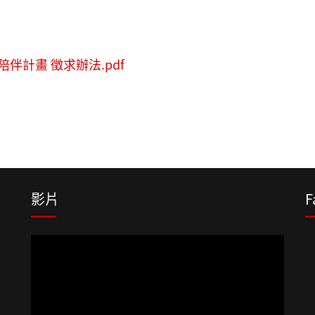
伴計畫 徵求辦法.pdf
影片
F