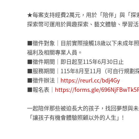
★每案支持經費2萬元，用於「陪伴」與「探
探索幣可運用於興趣探索、藝文體驗、學習活
■徵件對象｜目前實際接觸18歲以下未成年
福利及相關專業人員。
■徵件期間｜即日起至115年6月30日止
■服務期間｜115年8月至11月（可自行規
■徵件辦法｜
https://reurl.cc/bdj4Gy
■報名表｜
https://forms.gle/696NjFBwTk
一起陪伴那些被迫長大的孩子，找回夢想與未
「讓孩子有機會體驗照顧以外的人生」!