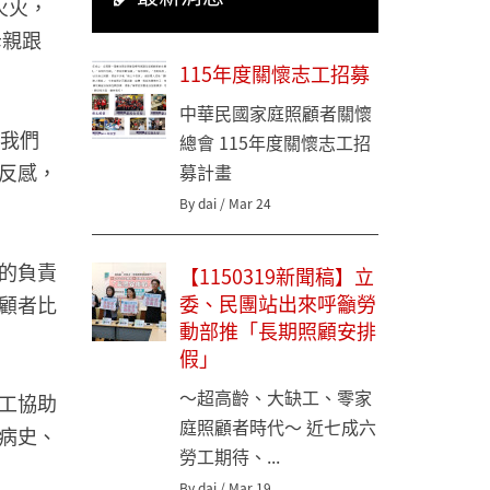
火火，
母親跟
115年度關懷志工招募
中華民國家庭照顧者關懷
「我們
總會 115年度關懷志工招
反感，
募計畫
By dai / Mar 24
的負責
【1150319新聞稿】立
委、民團站出來呼籲勞
顧者比
動部推「長期照顧安排
假」
～超高齡、大缺工、零家
工協助
庭照顧者時代～ 近七成六
病史、
勞工期待、...
By dai / Mar 19