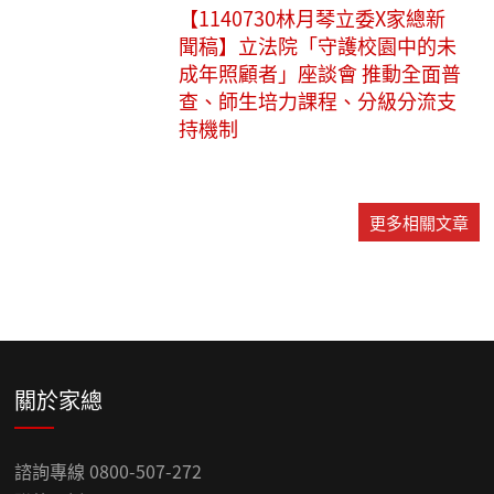
【1140730林月琴立委X家總新
聞稿】立法院「守護校園中的未
成年照顧者」座談會 推動全面普
查、師生培力課程、分級分流支
持機制
更多相關文章
關於家總
諮詢專線 0800-507-272