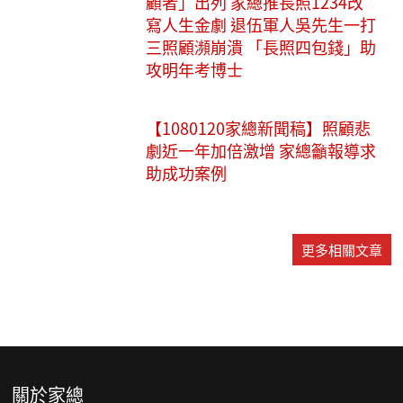
顧者」出列 家總推長照1234改
寫人生金劇 退伍軍人吳先生一打
三照顧瀕崩潰 「長照四包錢」助
攻明年考博士
【1080120家總新聞稿】照顧悲
劇近一年加倍激增 家總籲報導求
助成功案例
更多相關文章
關於家總