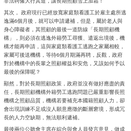
非法聘僱大行其道，讓長期照顧雪上加霜！
其次， 政府現行已經放寬家庭類看護工於雇主處所逃
逸滿6個月後，就可以申請遞補，但是，屬於老人與
身心障礙者，其照顧的最後一道防線「長期照顧機
構」，則必須在逃逸外籍勞工尋獲、遣返出境後，機
構才能再申請，這與家庭類看護工逃跑之家屬相較，
家屬可後送機構，等待6個月期滿再聘，反觀，政府
對於機構中的長輩之照顧權益和安危，又該如何予以
最後的保障呢？
顯然，對於長期照顧政策，政府並沒有做好應盡的責
任，長期照顧機構外籍勞工逃跑問題已嚴重影響長照
機構之照顧品質，機構若要補充本國籍照顧人力，卻
會出現訓練不足或沒人願意應徵的斷層窘境，形成冗
長的人力空缺期，無法順利遞補。
最後兩位公聽會主席在綜合與會人員發言意見，做成