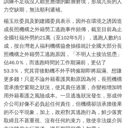
訓練不足或沒人願意應徵的斷層窘境，形成冗長的人
力空缺期，無法順利遞補。
楊玉欣委員及劉建國委員表示，因外在環境之誘因造
成長照機構之外籍勞工逃跑事件頻傳，截至目前為止
全國社福外勞約21萬（至102年5月），逃跑人數約1
成，按台灣老人福利機構協會抽樣統計全國大部分長
照機構之外籍勞工逃跑原因，「不明人士接洽慫恿」
佔46.0％，而逃跑時間於工作期滿前，更佔了
53.3％，究其背後動機不外乎聘僱期即將屆滿、想賺
更多錢！只是不論外籍看護異動原因為何，長照機構
需承擔空窗期之狀況，使其責任過重，亦變相增加聘
用外籍看護之風險成本。一旦逃逸狀況發生，形成仲
介公司好像不必負起任何責任，但機構卻須承擔後果
的不公平現象，加上，政府對其逃跑行為，鮮少落實
取締且不甚重視、沒有任何約束力，致使非法媒介與