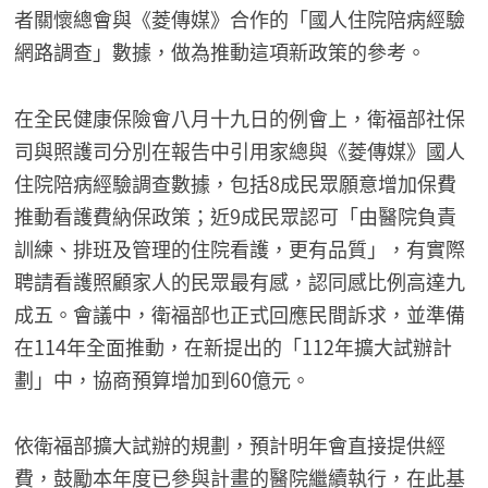
者關懷總會與《菱傳媒》合作的「國人住院陪病經驗
網路調查」數據，做為推動這項新政策的參考。
在全民健康保險會八月十九日的例會上，衛福部社保
司與照護司分別在報告中引用家總與《菱傳媒》國人
住院陪病經驗調查數據，包括8成民眾願意增加保費
推動看護費納保政策；近9成民眾認可「由醫院負責
訓練、排班及管理的住院看護，更有品質」，有實際
聘請看護照顧家人的民眾最有感，認同感比例高達九
成五。會議中，衛福部也正式回應民間訴求，並準備
在114年全面推動，在新提出的「112年擴大試辦計
劃」中，協商預算增加到60億元。
依衛福部擴大試辦的規劃，預計明年會直接提供經
費，鼓勵本年度已參與計畫的醫院繼續執行，在此基