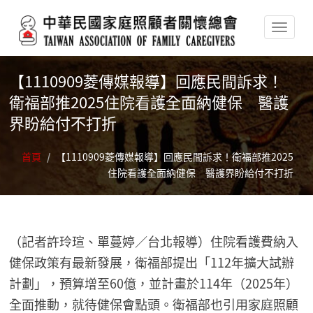
移至主內容
【1110909菱傳媒報導】回應民間訴求！
衛福部推2025住院看護全面納健保 醫護
界盼給付不打折
首頁
/
【1110909菱傳媒報導】回應民間訴求！衛福部推2025
住院看護全面納健保 醫護界盼給付不打折
（記者許玲瑄、單蔓婷／台北報導）住院看護費納入
健保政策有最新發展，衛福部提出「112年擴大試辦
計劃」，預算增至60億，並計畫於114年（2025年）
全面推動，就待健保會點頭。衛福部也引用家庭照顧