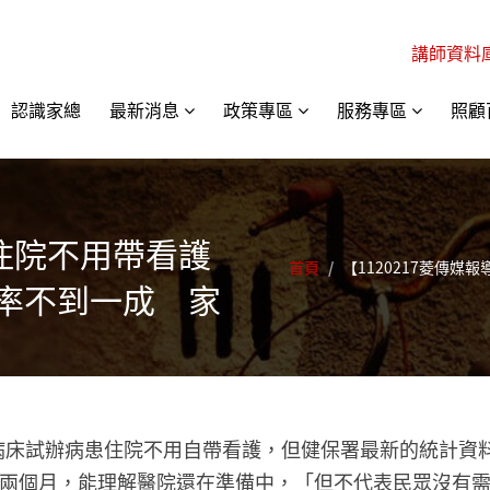
講師資料
認識家總
最新消息
政策專區
服務專區
照顧
】住院不用帶看護
首頁
/
【1120217菱傳媒
行率不到一成 家
7病床試辦病患住院不用自帶看護，但健保署最新的統計資料
兩個月，能理解醫院還在準備中，「但不代表民眾沒有