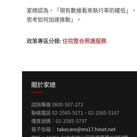
家總認為，「現有數據看來執行率的確低」，
思考如何加速推動」。
政策專區分類:
住院整合照護服務
關於家總
諮詢專線 0800-507-272
聯絡電話 02-2585-5171、02-2585-5167
傳真號碼：02-2585-5737
電子信箱：
takecare@ms17.hinet.net