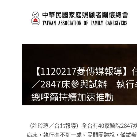
移至主內容
【1120217菱傳媒報導
／2847床參與試辦 執
總呼籲持續加速推動
（許玲瑄／台北報導）全台有40家醫院284
病床，執行率不到一成。民間團體說，僅試辦