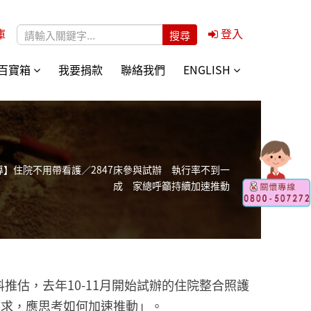
庫
登入
搜尋表單
百寶箱
我要捐款
聯絡我們
ENGLISH
報導】住院不用帶看護／2847床參與試辦 執行率不到一
成 家總呼籲持續加速推動
推估，去年10-11月開始試辦的住院整合照護
需求，應思考如何加速推動」。