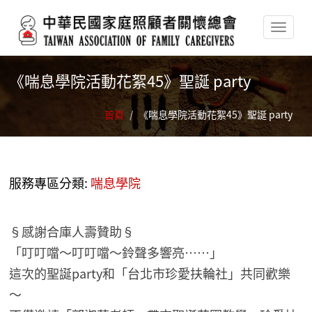
移至主內容
《喘息學院活動花絮45》聖誕 party
首頁
/
《喘息學院活動花絮45》聖誕 party
服務專區分類:
喘息學院
§感謝合庫人壽贊助§
「叮叮噹～叮叮噹～鈴聲多響亮……」
這次的聖誕party和「台北市珍愛扶輪社」共同歡樂
～