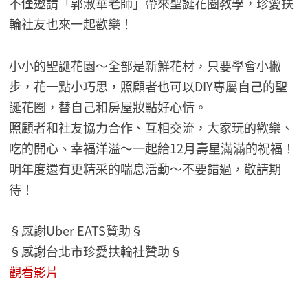
不僅邀請「郭淑華老師」帶來聖誕花圈教學，珍愛扶
輪社友也來一起歡樂！
小小的聖誕花園～全部是新鮮花材，只要學會小撇
步，花一點小巧思，照顧者也可以DIY專屬自己的聖
誕花圈，替自己和房屋妝點好心情。
照顧者和社友協力合作、互相交流，大家玩的歡樂、
吃的開心、幸福洋溢～一起給12月壽星滿滿的祝福！
明年度還有更精采的喘息活動～不要錯過，敬請期
待！
§感謝Uber EATS贊助§
§感謝台北市珍愛扶輪社贊助§
觀看影片