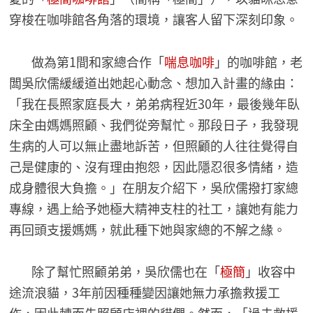
穿梭在咖啡館各角落的環境，讓客人留下深刻印象。
做為第1間和家總合作「
喘息咖啡
」的咖啡館，老
闆吳欣儒緩緩道出她起心動念、想加入計畫的緣由：
「我在長照家庭長大，弟弟病程近30年，最後幾年臥
床全由媽媽照顧、我們從旁幫忙。那段日子，我發現
生病的人可以無止盡地訴苦，但照顧的人往往覺得自
己是健康的、沒有理由抱怨，因此隱忍很多情緒，造
成身體很大負擔。」在朋友介紹下，吳欣儒撥打家總
專線，遇上給予她極大精神支柱的社工，讓她有能力
再回頭支援媽媽，就此種下她與家總的不解之緣。
除了幫忙照顧弟弟，吳欣儒也在「
極簡
」收容中
途流浪貓，3年前因種種變因讓她無力承擔救援工