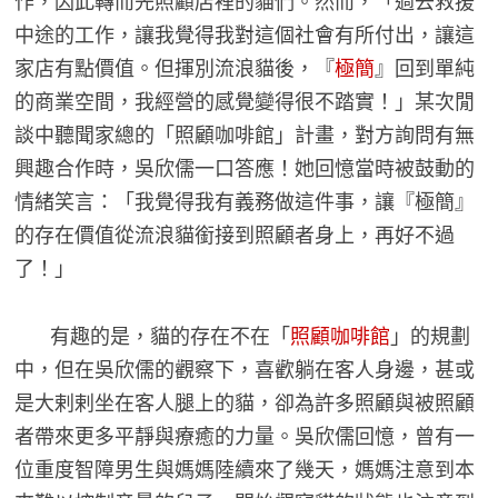
作，因此轉而先照顧店裡的貓們。然而，「過去救援
中途的工作，讓我覺得我對這個社會有所付出，讓這
家店有點價值。但揮別流浪貓後，『
極簡
』回到單純
的商業空間，我經營的感覺變得很不踏實！」某次閒
談中聽聞家總的「照顧咖啡館」計畫，對方詢問有無
興趣合作時，吳欣儒一口答應！她回憶當時被鼓動的
情緒笑言：「我覺得我有義務做這件事，讓『極簡』
的存在價值從流浪貓銜接到照顧者身上，再好不過
了！」
有趣的是，貓的存在不在「
照顧咖啡館
」的規劃
中，但在吳欣儒的觀察下，喜歡躺在客人身邊，甚或
是大剌剌坐在客人腿上的貓，卻為許多照顧與被照顧
者帶來更多平靜與療癒的力量。吳欣儒回憶，曾有一
位重度智障男生與媽媽陸續來了幾天，媽媽注意到本