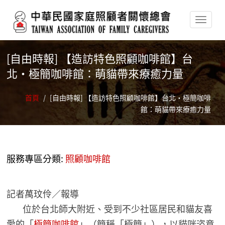
移至主內容
[自由時報] 【造訪特色照顧咖啡館】台
北‧極簡咖啡館：萌貓帶來療癒力量
首頁
/
[自由時報] 【造訪特色照顧咖啡館】台北‧極簡咖啡
館：萌貓帶來療癒力量
服務專區分類:
照顧咖啡館
記者萬玟伶／報導
位於台北師大附近、受到不少社區居民和貓友喜
愛的「
極簡咖啡館
」（簡稱「極簡」），以貓咪恣意