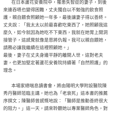
在日本蘆花安養院中，罹患失智症的妻子，到後
來連吞嚥也變得困難，丈夫獨自以不勉強的飲食照
護，親自餵食照顧她一年多，最後讓妻子得以善終。
丈夫說：「我太太以前最喜歡吃東西了，她照顧我這
麼久，如今就因為她吃不下東西，我就在她胃上開洞
接管子，這感覺就像是恩將仇報。我可以親自餵她，
請務必讓我繼續在這裡照顧她。」
最後，妻子在丈夫身邊平靜的離開人世，這對老夫
妻，也更加堅定著蘆花安養院持續著「自然照護」的
理念。
本場家總喘息讀書會，將由陽明大學附設醫院陳
秀丹醫師蒞臨主講，她也為「老衰死」這本書的推薦
序撰文；陳醫師曾感慨地說：「醫師是推動善終很大
的阻力。」這一天，請來聆聽她以專業醫師角色，對