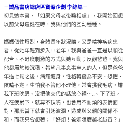
－誠品書店總店區資深企劃 李絲絲－
初見這本書，「如果父母老後難相處」，我開始回想
以前父母還健在時，我與他們的互動種種。
媽媽個性爆烈，身體長年狀況糟，又是精神疾病患
者，從她年輕到步入中老年，我與爸爸一直是以順從
配合、不過度刺激的方式與她互動；反觀爸爸，我與
他都屬於較沉穩、希望凡事息事寧人的人，但是爸爸
年過七旬之後，病痛纏身，性格轉變為不安、恐懼、
陰晴不定，生怕我不管他不理他，常會挑我毛病，嫌
我下班晚歸、沒把他交代的話放心裡…..。下了班，
人在疲累下，就算不頂嘴，也會用不耐煩的表情面
對，那麼當下就會引起波瀾，造成與父親的關係不
和，而我只會想著；「好煩！爸媽怎麼越老越番？」