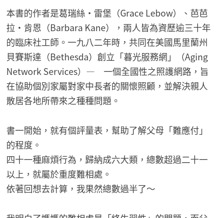
本書的作者是葛瑞絲・雷堡（Grace Lebow）、芭芭
拉・肯恩（Barbara Kane），兩人皆為資歷逾三十年
的臨床社工師。一九八二年時，共同在美國馬里蘭州
貝賽斯達（Bethesda）創立「暮光服務網」（Aging
Network Services）— 一個全國性之照護網路，旨
在協助個別家屬對家中長者的關懷照顧，並解決親人
散居各地所帶來之種種問題。
書一開始，就有個評量表，幫助了解父母「難應付」
的程度。
四十一種麻煩行為，歸納成六大類，總數超過二十一
以上，就屬於重度難相處。
依著回想去計算，我果然總數過半了～
我明白了媽媽的難相處是「終生習性」的問題，而父