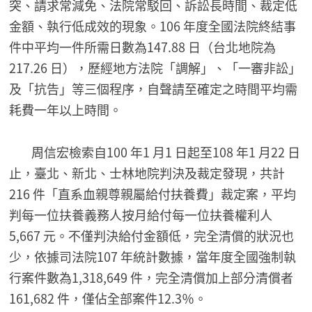
突、請求常減免、法院常駁回、訴訟長時間、裁定低
金額、執行低成效的現象。106 年度全國法院終結事
件中平均一件所需日數為147.88 日（台北地院為
217.26 日），歷經地方法院「調解」、「一審非訟」
及「抗告」等三個程序，自聲請至確定之時間平均需
耗費一年以上時間。
周信宏檢索自100 年1 月1 日起至108 年1 月22 日
止，臺北、新北、士林地院判決及裁定發現，共計
216 件「直系血親尊親屬給付扶養費」裁定案，平均
判每一位扶養義務人按月給付每一位扶養權利人
5,667 元。不僅判決給付金額低，完全清償的狀況也
少，依據司法院107 年統計數據，當年度全國強制執
行案件數為1,318,649 件，完全清償加上部分清償者
161,682 件，僅佔全部案件12.3％。