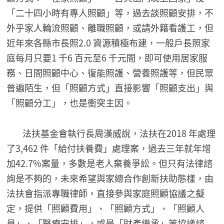
「二十四小時有專人照顧」等，過去談照顧安排，不
外乎家人輪流照顧、離職照顧，或請外籍看護工，但
近年來各縣市長照2.0 資源積極布建，一般戶長照家
庭每月只要1 千6 百元至6 千元間，即可使用居家服
務、日間照顧中心、復能照護、營養照護等，但民眾
普遍陌生，但「照顧方式」直接影響「照顧支出」與
「照顧分工」，也是衝突主因。
法扶基金會執行長周漢威說，法扶在2018 年處理
了3,462 件「給付扶養費」處理案，過去三年就年增
加42.7%案量，多數是老人棄養爭訟。但只有法律諮
詢是不夠的，未來希望與家總合作創新扶助態樣，由
法扶會指派專職律師，直接參與家庭照顧協議之擬
定，提供「照顧費用」、「照顧方式」、「照顧人
員」、「醫療安排」，或是「財產繼承」等協議諮