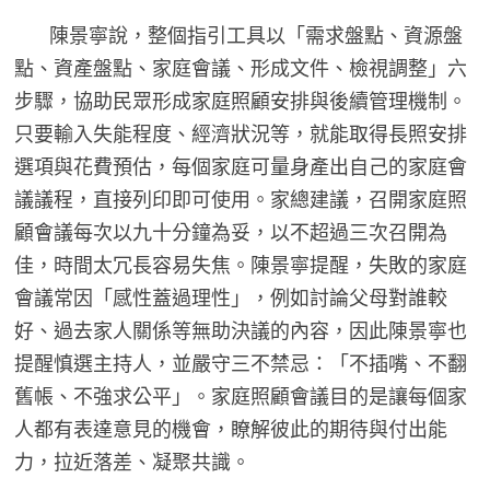
陳景寧說，整個指引工具以「需求盤點、資源盤
點、資產盤點、家庭會議、形成文件、檢視調整」六
步驟，協助民眾形成家庭照顧安排與後續管理機制。
只要輸入失能程度、經濟狀況等，就能取得長照安排
選項與花費預估，每個家庭可量身產出自己的家庭會
議議程，直接列印即可使用。家總建議，召開家庭照
顧會議每次以九十分鐘為妥，以不超過三次召開為
佳，時間太冗長容易失焦。陳景寧提醒，失敗的家庭
會議常因「感性蓋過理性」，例如討論父母對誰較
好、過去家人關係等無助決議的內容，因此陳景寧也
提醒慎選主持人，並嚴守三不禁忌：「不插嘴、不翻
舊帳、不強求公平」。家庭照顧會議目的是讓每個家
人都有表達意見的機會，瞭解彼此的期待與付出能
力，拉近落差、凝聚共識。