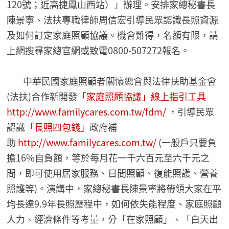
120號；近高捷鳳山西站）」辦理。安排家總秘書長
陳景寧、法扶專職律師周信宏引導民眾認識長照資源
及如何訂定家庭照顧協議。機會難得，名額有限，請
上網搜尋家總官網或致電0800-507272報名。
中華民國家庭照顧者關懷總會與法律扶助基金會
(法扶)合作新開發
「家庭照顧協議」線上指引工具
http://www.familycares.com.tw/fdm/
，引導民眾
認識
「長照四包錢」
政府補
助
http://www.familycares.com.tw/
(一般戶只要負
擔16%自負額，等於每月花一千六百元至六千元之
間，即可使用居家服務、日間照顧、復能照護、營養
照護等)。演講中，家總秘書長陳景寧將帶領大家在平
均長達9.9年長照歷程中，如何依失能程度、家庭照顧
人力、經濟條件等考量，分「在家照顧」、「白天出