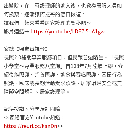
出醫院，在幸雪護理師的進入後，也教導居服人員如
何換藥，逐漸讓阿振哥的傷口恢復。
讓我們一起來看看居家護理的奧秘吧～
影片連結→
https://youtu.be/LDE7i5qA1gw
家總《照顧電視台》
長照2.0補助專業服務項目，但民眾普遍陌生。「長照
小學堂～專業服務八堂課」自108年7月陸續上線，介
紹復能照護、營養照護、進食與吞嚥照護、困擾行為
照護、臥床或長期活動受限照護、居家環境安全或無
障礙空間規劃、居家護理等。
記得按讚、分享及訂閱唷~~
<<家總官方Youtube頻道：
https://reurl.cc/kanDn
>>