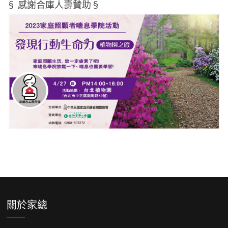
§ 感謝合庫人壽贊助§
關於家總