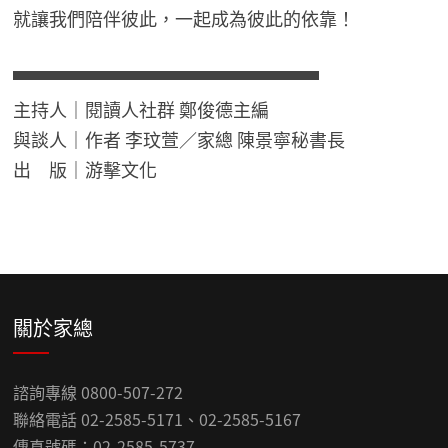
就讓我們陪伴彼此，一起成為彼此的依靠！
▀▀▀▀▀▀▀▀▀▀▀▀▀▀▀▀▀
主持人｜閱讀人社群 鄭俊德主編
與談人｜作者 李玟萱／家總 陳景寧秘書長
出 版｜游擊文化
關於家總
諮詢專線 0800-507-272
聯絡電話 02-2585-5171、02-2585-5167
傳真號碼：02-2585-5737