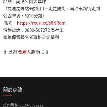
地點：南港公園大草坪
（捷運昆陽站4號出口－走昆陽街，再沿東新街走到
公園牌坊，約10分鐘）
報名：
https://reurl.cc/e8NRqm
洽詢電話：0800-507272 吳社工
家總保留報名者資格審定權利
§ 感謝
合庫人壽
贊助§
關於家總
諮詢專線 0800-507-272