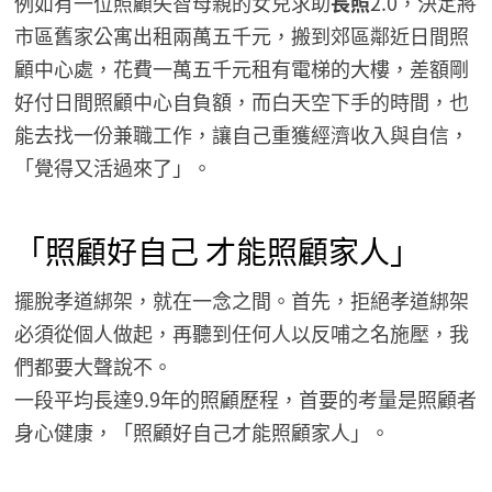
例如有一位照顧失智母親的女兒求助
長照
2.0，決定將
市區舊家公寓出租兩萬五千元，搬到郊區鄰近日間照
顧中心處，花費一萬五千元租有電梯的大樓，差額剛
好付日間照顧中心自負額，而白天空下手的時間，也
能去找一份兼職工作，讓自己重獲經濟收入與自信，
「覺得又活過來了」。
「照顧好自己 才能照顧家人」
擺脫孝道綁架，就在一念之間。首先，拒絕孝道綁架
必須從個人做起，再聽到任何人以反哺之名施壓，我
們都要大聲說不。
一段平均長達9.9年的照顧歷程，首要的考量是照顧者
身心健康，「照顧好自己才能照顧家人」。