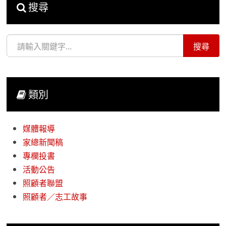
搜尋
類別
媒體報導
家總新聞稿
專欄投書
活動公告
照顧者聯盟
照顧者／志工故事