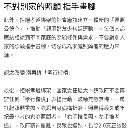
不對別家的照顧 指手畫腳
此外，拒絕孝道綁架的社會應該建立一種新的「長照
公德心」，推動「親朋好友少句話運動」。每個人都
應該體諒到不同家庭的照顧條件與需求，不要對別人
家的照顧指手畫腳，切忌成為家庭照顧者的壓力來
源。
觀念改變 別再拚「孝行楷模」
最後，拒絕孝道綁架，國家責任最大。請政府不要再
辦任何「孝行楷模」表揚活動，鼓勵無怨無悔、一肩
扛起照顧重擔、強忍自身病痛折磨、照顧得最久或年
紀最小者的家庭照顧者。「右手推長照、左手推孝
道」，政府精神錯亂、民眾也遭殃，長照2.0真正該鼓