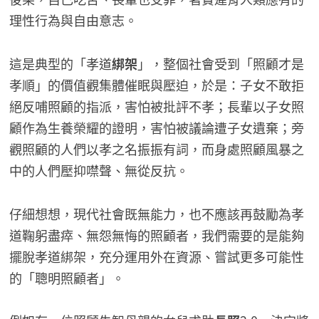
理性行為與自由意志。
這是典型的「孝道
綁架
」，整個社會受到「照顧才是
孝順」的價值觀集體催眠與壓迫，於是：子女不敢拒
絕反哺照顧的指派，害怕被批評不孝；長輩以子女照
顧作為生養榮耀的證明，害怕被議論遭子女遺棄；旁
觀照顧的人們以孝之名振振有詞，而身處照顧風暴之
中的人們壓抑噤聲、無從反抗。
仔細想想，現代社會既無能力，也不應該再鼓勵為孝
道鞠躬盡瘁、無怨無悔的照顧者，我們需要的是能夠
擺脫孝道綁架，充分運用外在資源、嘗試更多可能性
的「聰明照顧者」。