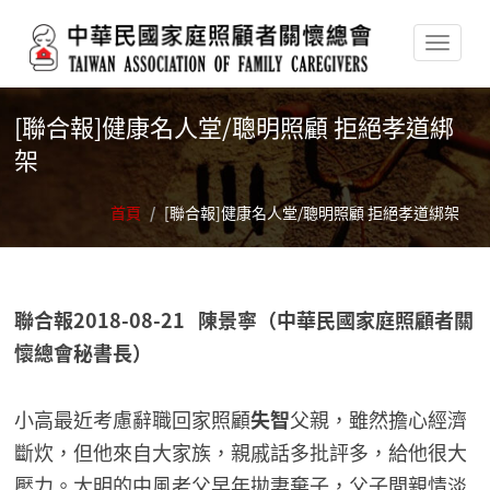
移至主內容
[聯合報]健康名人堂/聰明照顧 拒絕孝道綁
架
首頁
/
[聯合報]健康名人堂/聰明照顧 拒絕孝道綁架
聯合報2018-08-21 陳景寧（中華民國家庭照顧者關
懷總會秘書長）
小高最近考慮辭職回家照顧
失智
父親，雖然擔心經濟
斷炊，但他來自大家族，親戚話多批評多，給他很大
壓力。大明的中風老父早年拋妻棄子，父子間親情淡