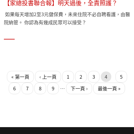
【家總投書聯合報】明天過後，全責照護？
如果每天增加2至3元健保費，未來住院不必自聘看護，由醫
院納管。 你認為有幾成民眾可以接受？
頁面
頁面
« 第一頁
‹ 上一頁
1
2
3
4
5
6
7
8
9
…
下一頁 ›
最後一頁 »