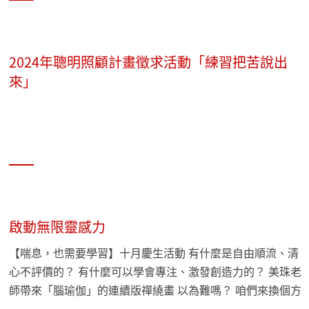
2024年聰明照顧計畫徵求活動「練習把苦說出
來」
啟動無限靈感力
【喘息，也需要學習】十月慶生活動 有什麼是自由順流、清
心不評價的？ 有什麼可以學會專注、激發創造力的？ 美珠老
師帶來「腦瑜伽」的連續版禪繞畫 以為難嗎？ 咱們來換個方
法！ 沒有門檻、無技術的不刁難～ 包準顛覆您的想像！ 別