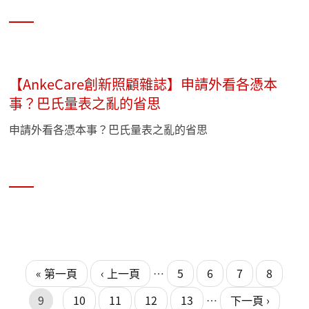
【AnkeCare創新照顧雜誌】申請外看各憑本
事？巴氏量表之亂的省思
申請外看各憑本事？巴氏量表之亂的省思
頁面
頁面
« 第一頁
‹ 上一頁
…
5
6
7
8
9
10
11
12
13
…
下一頁 ›