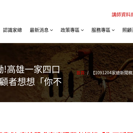
講師資料
認識家總
最新消息
政策專區
服務專區
照顧
】慟!高雄一家四口
首頁
/
【1091204家總新
照顧者想想「你不