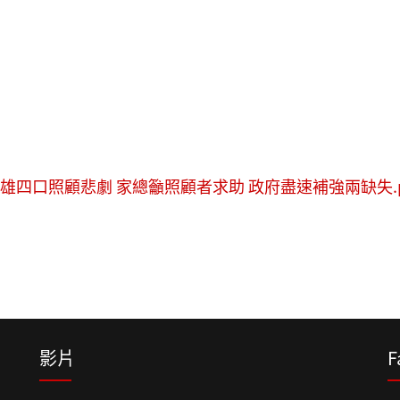
稿)慟高雄四口照顧悲劇 家總籲照顧者求助 政府盡速補強兩缺失.p
影片
F