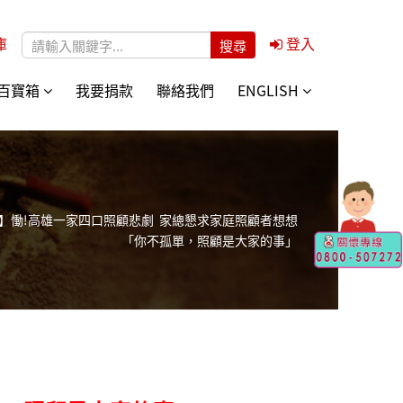
庫
登入
搜尋表單
百寶箱
我要捐款
聯絡我們
ENGLISH
聞稿】慟!高雄一家四口照顧悲劇 家總懇求家庭照顧者想想
「你不孤單，照顧是大家的事」