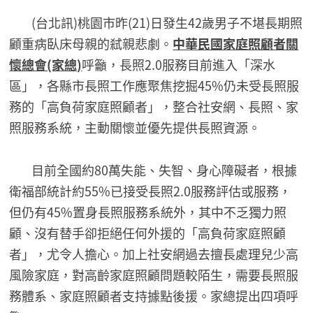
(台北訊)桃園市昨(21)日發生42歲男子不堪長期照
顧重病臥床母親的弒親悲劇。
中華民國家庭照顧者關
懷總會(家總)
呼籲，長照2.0服務目前進入「深水
區」，各縣市長照工作應聚焦挖掘45%仍未受長照服
務的「高負荷家庭照顧者」，整合社安網、長照、家
照服務系統，主動關懷並優先提供長照資源。
目前全國約80萬失能、失智、身心障礙者，根據
衛福部統計約55%已接受長照2.0服務評估或服務，
但仍有45%置身長照服務系統外，其中不乏獨力照
顧、沒有替手卻拒絕任何外援的「高負荷家庭照顧
者」，尤令人擔心。加上社安網過去擅長處理兒少高
風險家庭，對高齡家庭照顧問題較陌生，需要長照服
務體系、家庭照顧者支持據點後援。家總提出四項呼