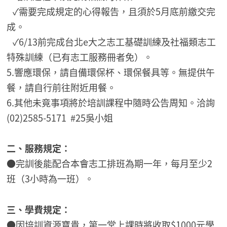
✓需要完成規定的心得報告，且須於5月底前繳交完
成。
✓6/13前完成台北e大之志工基礎訓練及社福類志工
特殊訓練（已有志工服務冊者免）。
5.響應環保，請自備環保杯、環保餐具等。無提供午
餐，請自行前往附近用餐。
6.其他未竟事項將於培訓課程中隨時公告周知。洽詢
(02)2585-5171 #25吳小姐
二、服務規定：
●完訓後能配合本會志工排班為期一年，每月至少2
班（3小時為一班）。
三、學費規定：
●因培訓資源寶貴，第一堂上課時將收取$1000元學