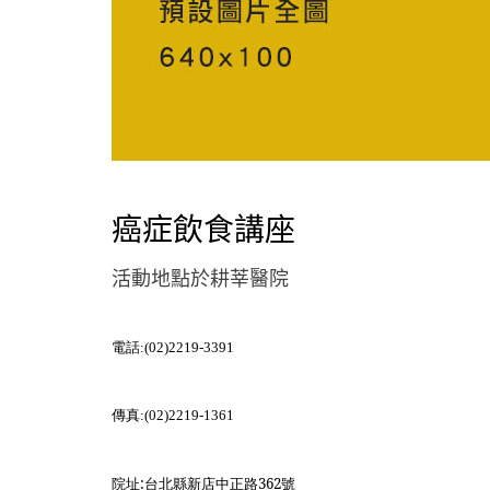
癌症飲食講座
活動地點於耕莘醫院
電話
:(02)2219-3391
傳真
:(02)2219-1361
院址
:
台北縣新店中正路
362
號