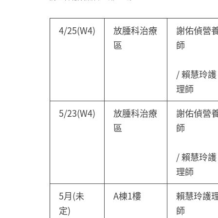
4/25(W4)
放腫科治療
謝佑偵營
區
師
/ 賴慧玲護
理師
5/23(W4)
放腫科治療
謝佑偵營
區
師
/ 賴慧玲護
理師
5月(未
A棟1樓
賴慧玲護
定)
師