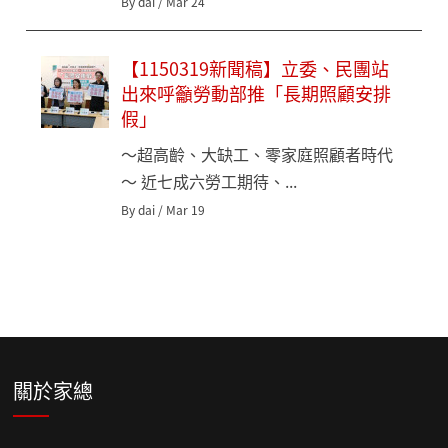
By dai / Mar 24
【1150319新聞稿】立委、民團站
出來呼籲勞動部推「長期照顧安排
假」
～超高齡、大缺工、零家庭照顧者時代
～ 近七成六勞工期待、...
By dai / Mar 19
關於家總