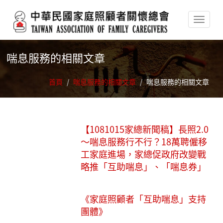
移至主內容
喘息服務的相關文章
首頁
/
喘息服務的相關文章
/
喘息服務的相關文章
【1081015家總新聞稿】長照2.0
～喘息服務行不行？18萬聘僱移
工家庭進場，家總促政府改變戰
略推「互助喘息」、「喘息券」
《家庭照顧者「互助喘息」支持
團體》