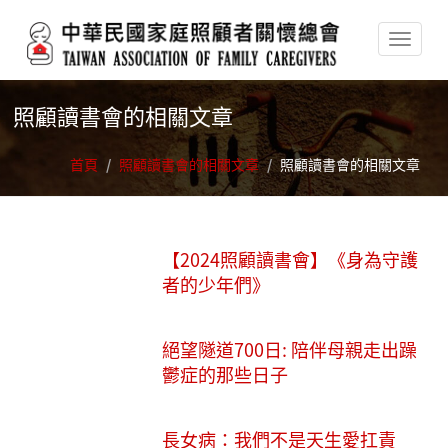
移至主內容
照顧讀書會的相關文章
首頁
/
照顧讀書會的相關文章
/
照顧讀書會的相關文章
【2024照顧讀書會】《身為守護
者的少年們》
絕望隧道700日: 陪伴母親走出躁
鬱症的那些日子
長女病：我們不是天生愛扛責