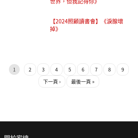
世界，但我記得你》
【2024照顧讀書會】《淚腺壞
掉》
頁面
頁面
1
2
3
4
5
6
7
8
9
下一頁 ›
最後一頁 »
關於家總