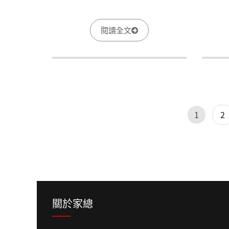
閱讀全文
頁面
頁面
1
2
關於家總