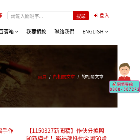
庫
登入
搜尋表單
百寶箱
我要捐款
聯絡我們
ENGLISH
首頁
/
的相關文章
/
的相關文章
福手作
【1150327新聞稿】作伙分擔照
顧新模式！ 衛福部推動全國50處