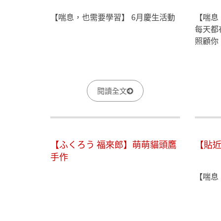
【喘息，也需要學習】 6月慶生活動
【喘息
每天都
照顧你
閱讀全文
【ふくろう 福來郎】萌萌貓頭鷹
【貼
手作
【喘息