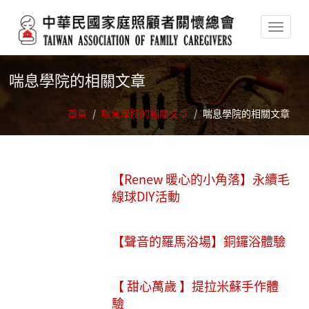
移至主內容
喘息學院的相關文章
首頁
/
喘息學院的相關文章
/
喘息學院的相關文章
【Renew 暖心的小角落】永續毛
線球DIY活動
【聲音的羅馬浴場】銅鑼浴體驗
【 甜心萬歲 】提拉米蘇手作體
驗