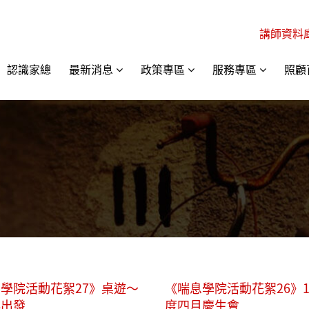
講師資料
認識家總
最新消息
政策專區
服務專區
照顧
學院活動花絮27》桌遊～
《喘息學院活動花絮26》1
再出發
度四月慶生會