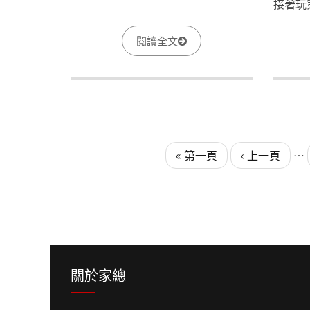
接著玩
大多數
內心的
閱讀全文
們的照
逆境中
在眼前
頁面
頁面
« 第一頁
‹ 上一頁
…
關於家總