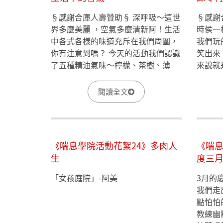
​§感謝合庫人壽贊助§ 深呼吸～這世
​§感
界多麼美麗 ，空氣多麼清新阿！生活
時侯一
中各式各樣的味道充斥在我們周圍，
我們玩
你有注意到嗎？ 今天的活動我們認識
笑出來
了五種精油氣味～檸檬、茶樹、薄
來說就
荷、冬青、香茅，照顧者小櫻分享冬
上遊戲
青、茶樹氣味，讓她想起了疼愛自己
玩就上
閱讀全文
的阿公，帶她回到過去的記憶，老家
莓！鈴
的櫃子裡滿滿是瓶罐，阿公自己調配
尖叫聲
胃藥，從小就聞這些藥味，非常難
忘，勾起了滿滿的回憶…
《喘息學院活動花絮24》多肉人
《喘息
生
度三
「女孩庭院」-阿美
3月的
我們走
點怕怕
教練幽