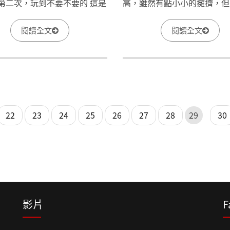
第二次，玩到不要不要的 這是
高，雖然有點小小的擁擠，但
人的第一次攀岩，但也克服了
中添了一些溫暖。
恐懼、開心享受挑戰。 看到我
閱讀全文
閱讀全文
片了嗎??攀岩好像我們在人生
，只要不斷往上爬，光亮就近
了
22
23
24
25
26
27
28
29
30
影片
F