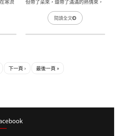
在寒流
但帶了菜來，還帶了滿滿的熱情來，
還不忘留些私房菜給社工們，怕辛苦
的社工總是沒吃到。
閱讀全文
下一頁 ›
最後一頁 »
acebook