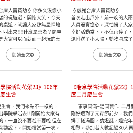
謝合庫人壽贊助§ 你多久沒像小
​§感謝合庫人壽贊助§
樣的玩遊戲、開懷大笑，今天
首次走出戶外！前一晚的大雨
的桌遊，就讓大家肆無忌憚地
人員著實擔心，深怕掃了大家
、叫出來!!!!什麼是桌遊？簡單
幸好活動當下，不但雨停了，
是大家可以面對面一起玩的桌
還附送了小太陽，動物園成了
，第一次嘗試，沒想到大家一
温童年回憶的大平台！
手，欲罷不能……（啊~5個草
閱讀全文
閱讀全文
鈴鈴~~~）此起彼落的笑聲、
不斷，大家參與非常熱烈呢！
學院活動花絮23》106年
《喘息學院活動花絮22》1
月慶生會
度二月慶生會
慶生會，我們來點不一樣的，
事事圓滿~湯圓製作 二月
出學院攀岩去!! 剛開始大家有
剛好遇到了元宵節前夕，我們
的，一直說不要啦不要啦 但在
排了搓湯圓，猜燈謎，過完年
默勸說下，開始嚐試第一次，
相聚，參加者人數超過30人