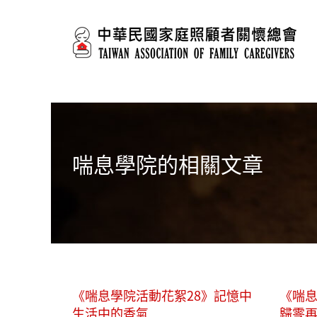
移至主內容
喘息學院的相關文章
《喘息學院活動花絮28》記憶中
《喘息
生活中的香氣
歸零