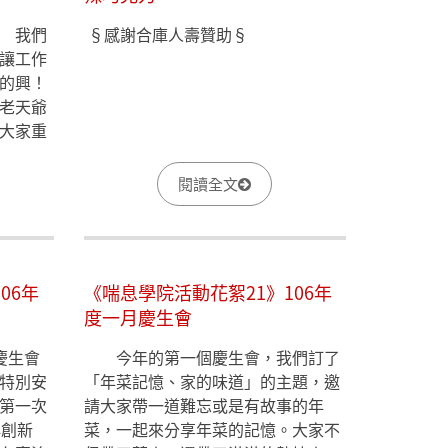
 我們
​§感謝合庫人壽贊助§
讓工作
的興！
老天爺
大家重
閱讀全文
06年
《喘息學院活動花絮21》106年
度一月慶生會
慶生會
今年的第一個慶生會，我們訂了
特別安
「年菜記憶、家的味道」的主題，邀
第一次
請大家帶一道難忘或是有故事的年
再創新
菜，一起來分享年菜的記憶。大家不