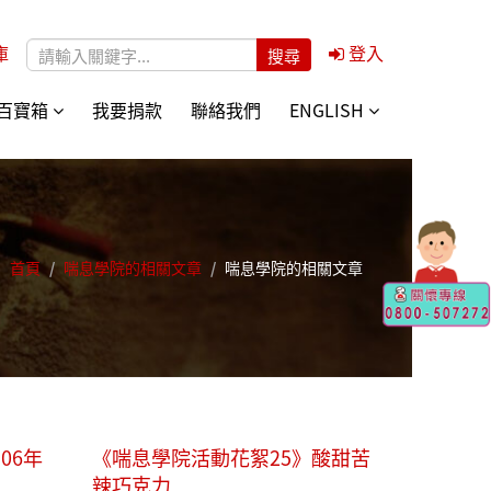
庫
登入
搜尋表單
百寶箱
我要捐款
聯絡我們
ENGLISH
首頁
/
喘息學院的相關文章
/
喘息學院的相關文章
06年
《喘息學院活動花絮25》酸甜苦
辣巧克力