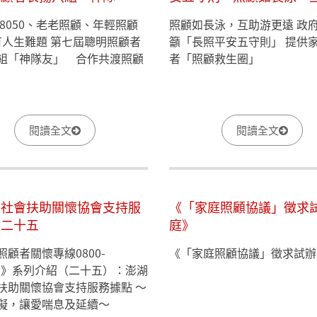
 合作共渡照顧汪洋
更遠
、8050、老老照顧、年輕照顧
照顧如長泳，互助游更遠 政
有人生難題 第七屆聰明照顧者
籲「長照平安五守則」 提供
組「神隊友」 合作共渡照顧
者「照顧救生圈」
閱讀全文
閱讀全文
縣社會扶助關懷協會支持服
《「家庭照顧協議」徵求
點二十五
庭》
照顧者關懷專線0800-
《「家庭照顧協議」徵求試辦
272》系列介紹（二十五）：澎湖
扶助關懷協會支持服務據點 ～
礙，讓愛喘息及延續～