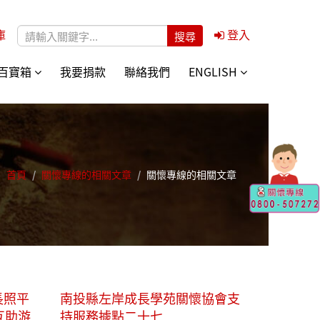
庫
登入
搜尋表單
百寶箱
我要捐款
聯絡我們
ENGLISH
首頁
/
關懷專線的相關文章
/
關懷專線的相關文章
長照平
南投縣左岸成長學苑關懷協會支
互助游
持服務據點二十七