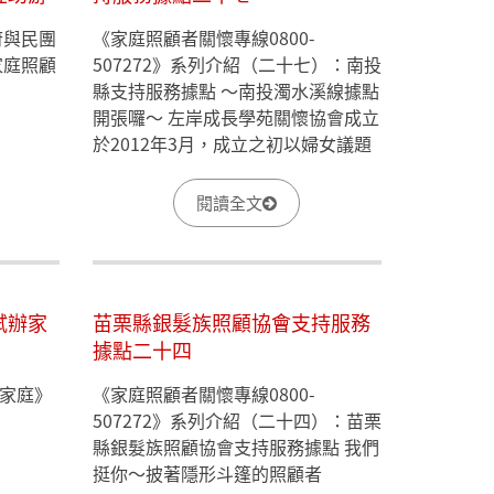
府與民團
《家庭照顧者關懷專線0800-
家庭照顧
507272》系列介紹（二十七）：南投
縣支持服務據點 ～南投濁水溪線據點
開張囉～ 左岸成長學苑關懷協會成立
於2012年3月，成立之初以婦女議題
的倡導及關懷學童為主，2015年協會
賴理事長有感於人口老化及預防長期
閱讀全文
照顧問題惡化，帶領協會積極投入高
齡族群服務，一開始於名間鄉新街村
提供每月一次的服務，同年8月於南
投市仁和里活動中心辦理社區照顧關
試辦家
苗栗縣銀髮族照顧協會支持服務
懷據點，提供高齡族群每星期一次的
據點二十四
服務，並配合衛生局針對縣內高齡族
群辦理高齡友善城市社區推動計畫，
家庭》
《家庭照顧者關懷專線0800-
積極實踐快樂志工服務社會之創會宗
507272》系列介紹（二十四）：苗栗
旨。 今年更投入家庭照顧者的關懷與
縣銀髮族照顧協會支持服務據點 我們
服務，期許以過去在縣內的服務量能
挺你～披著隱形斗篷的照顧者
與行動力，找出南投縣責任區域內失