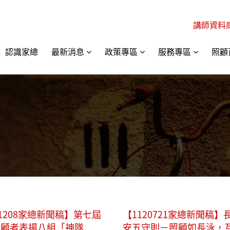
講師資料
認識家總
最新消息
政策專區
服務專區
照顧
21208家總新聞稿】第七屆
【1120721家總新聞稿】
照顧者表揚八組「神隊
安五守則－照顧如長泳，