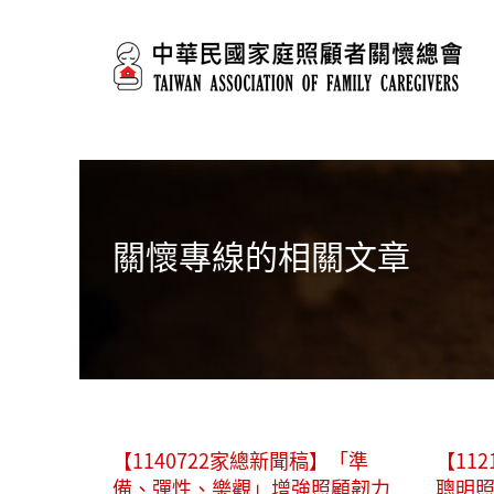
移至主內容
關懷專線的相關文章
【1140722家總新聞稿】「準
【11
備、彈性、樂觀」增強照顧韌力
聰明