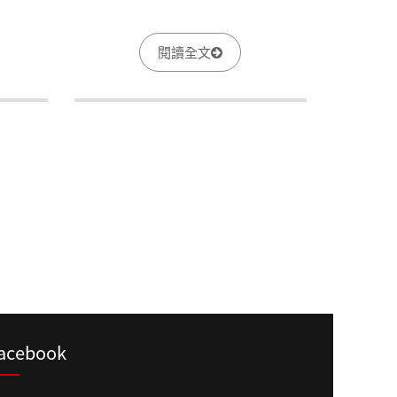
能者的家庭其中為家庭辛苦付出的照
顧者，提供他們所需要的協助，讓愛
閱讀全文
能喘口氣、照顧能省力氣，並成為
「在地化」的家庭照顧者支持服務據
點種子。
acebook