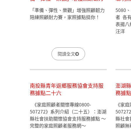
陪練照顧耐力賽，家照據點挺
友」
「準備、彈性、樂觀」增強照顧韌力
5080
你！
陪練照顧耐力賽，家照據點挺你！
者 各
表揚八
汪洋
閱讀全文
南投縣青年返鄉服務協會支持服
澎湖
務據點二十六
務據
《家庭照顧者關懷專線0800-
《家庭
507272》系列介紹（二十五）：澎湖
507
縣社會扶助關懷協會支持服務據點 ～
縣社會
完整的家庭照顧者服務網～
照顧無